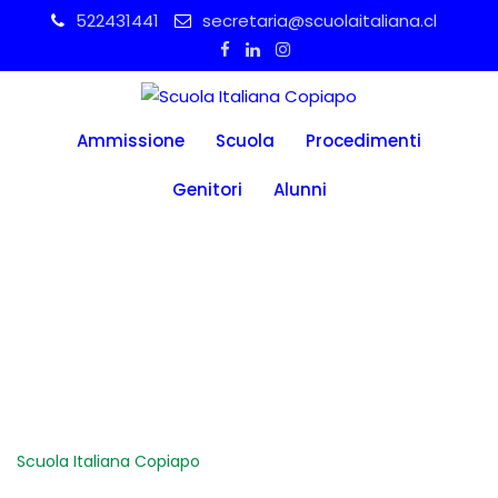
Skip
522431441
secretaria@scuolaitaliana.cl
to
content
Ammissione
Scuola
Procedimenti
Genitori
Alunni
Abrir las
escuelas
Scuola Italiana Copiapo
-
Abrir las escuelas