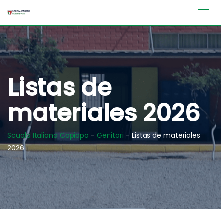
Skip
to
content
Listas de
materiales 2026
Scuola Italiana Copiapo
-
Genitori
-
Listas de materiales
2026