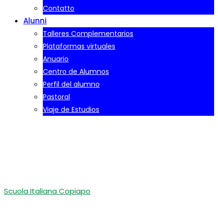
Contatto
Alunni
Talleres Complementarios
Plataformas virtuales
Anuario
Centro de Alumnos
Perfil del alumno
Pastoral
Viaje de Estudios
Declaración de Salud
2°B Basica
Scuola Italiana Copiapo
-
Declaración de Salud 2°B Basica