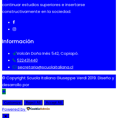
continuar estudios superiores e insertarse
constructivamente en la sociedad.
Información
Volcán Doña Inés 542, Copiapó.
522431440
secretaria@scuolaitaliana.cl
© Copyright Scuola Italiana Giuseppe Verdi 2019. Diseño y
desarrollo por
Tdigital
Customize
Reject All
Accept All
Powered by
✖