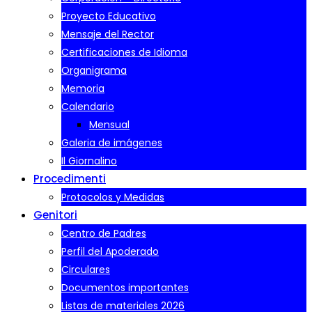
Proyecto Educativo
Mensaje del Rector
Certificaciones de Idioma
Organigrama
Memoria
Calendario
Mensual
Galeria de imágenes
Il Giornalino
Procedimenti
Protocolos y Medidas
Genitori
Centro de Padres
Perfil del Apoderado
Circulares
Documentos importantes
Listas de materiales 2026