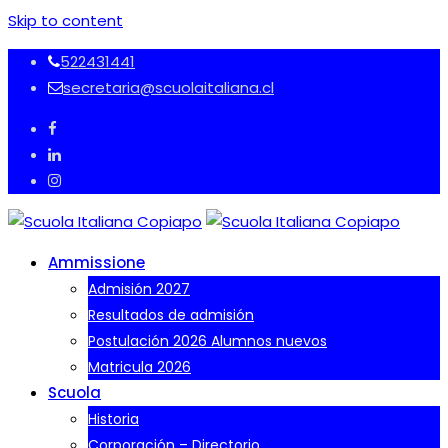
Skip to content
522431441
secretaria@scuolaitaliana.cl
Ammissione
Admisión 2027
Resultados de admisión
Postulación 2026 Alumnos nuevos
Matricula 2026
Scuola
Historia
Corporación – Directorio