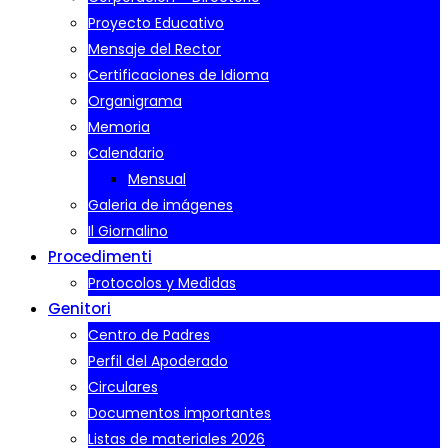
Proyecto Educativo
Mensaje del Rector
Certificaciones de Idioma
Organigrama
Memoria
Calendario
Mensual
Galeria de imágenes
Il Giornalino
Procedimenti
Protocolos y Medidas
Genitori
Centro de Padres
Perfil del Apoderado
Circulares
Documentos importantes
Listas de materiales 2026