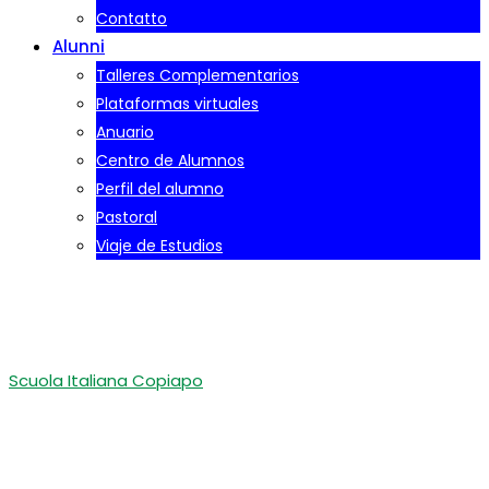
Contatto
Alunni
Talleres Complementarios
Plataformas virtuales
Anuario
Centro de Alumnos
Perfil del alumno
Pastoral
Viaje de Estudios
Encuesta 2°B media
Scuola Italiana Copiapo
-
Encuesta 2°B media