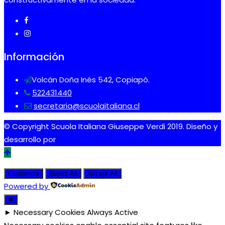
Información
Volcán Doña Inés 542, Copiapó.
522431440
secretaria@scuolaitaliana.cl
© Copyright Scuola Italiana Giuseppe Verdi 2019. Diseño y
desarrollo por
Tdigital
Customize
Reject All
Accept All
Powered by
✖
►
Necessary Cookies
Always Active