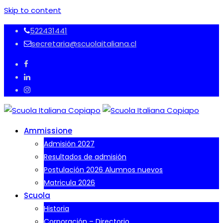
Skip to content
522431441
secretaria@scuolaitaliana.cl
Ammissione
Admisión 2027
Resultados de admisión
Postulación 2026 Alumnos nuevos
Matricula 2026
Scuola
Historia
Corporación – Directorio