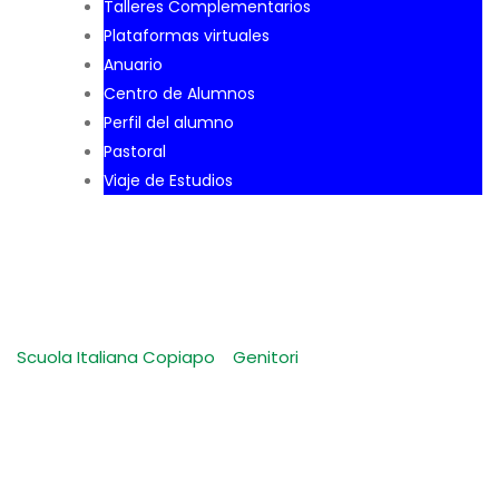
Talleres Complementarios
Plataformas virtuales
Anuario
Centro de Alumnos
Perfil del alumno
Pastoral
Viaje de Estudios
Comunidad
Fraterna
Scuola Italiana Copiapo
-
Genitori
-
Comunidad
Fraterna