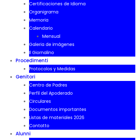
Certificaciones de Idioma
Organigrama
Memoria
Calendario
Mensual
Galeria de imágenes
Il Giornalino
Procedimenti
Protocolos y Medidas
Genitori
Centro de Padres
Perfil del Apoderado
Circulares
Documentos importantes
Listas de materiales 2026
Contatto
Alunni