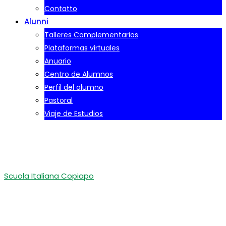
Contatto
Alunni
Talleres Complementarios
Plataformas virtuales
Anuario
Centro de Alumnos
Perfil del alumno
Pastoral
Viaje de Estudios
Alumnos
Scuola Italiana Copiapo
-
Alumnos