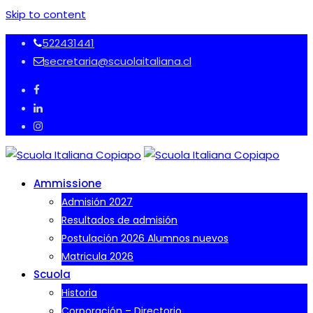
Skip to content
522431441
secretaria@scuolaitaliana.cl
Ammissione
Admisión 2027
Resultados de admisión
Postulación 2026 Alumnos nuevos
Matricula 2026
Scuola
Historia
Corporación – Directorio