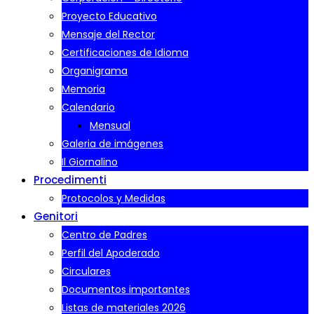
Proyecto Educativo
Mensaje del Rector
Certificaciones de Idioma
Organigrama
Memoria
Calendario
Mensual
Galeria de imágenes
Il Giornalino
Procedimenti
Protocolos y Medidas
Genitori
Centro de Padres
Perfil del Apoderado
Circulares
Documentos importantes
Listas de materiales 2026