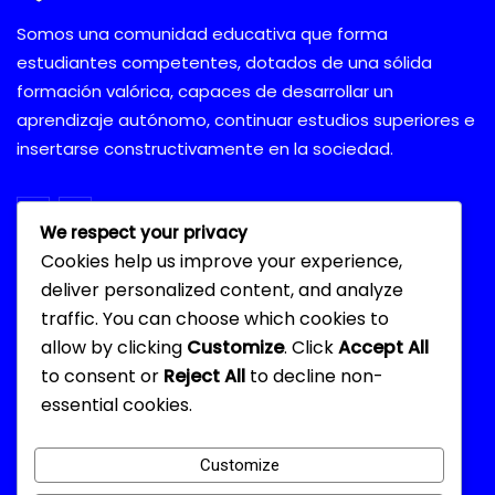
Somos una comunidad educativa que forma
estudiantes competentes, dotados de una sólida
formación valórica, capaces de desarrollar un
aprendizaje autónomo, continuar estudios superiores e
insertarse constructivamente en la sociedad.
We respect your privacy
Cookies help us improve your experience,
deliver personalized content, and analyze
Información
traffic. You can choose which cookies to
allow by clicking
Customize
. Click
Accept All
Volcán Doña Inés 542, Copiapó.
to consent or
Reject All
to decline non-
522431440
essential cookies.
secretaria@scuolaitaliana.cl
Customize