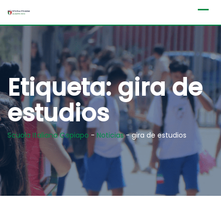
Skip
to
content
Etiqueta:
gira de
estudios
Scuola Italiana Copiapo
-
Noticias
-
gira de estudios