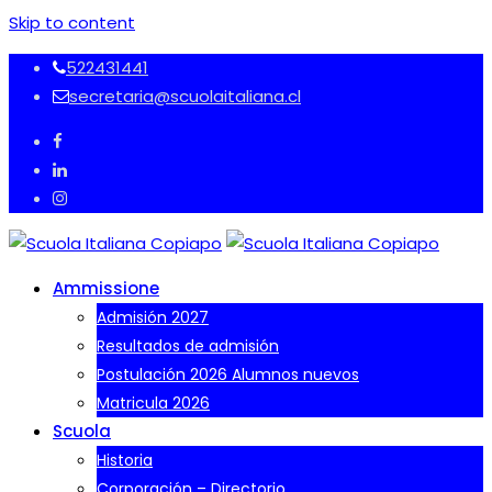
Skip to content
522431441
secretaria@scuolaitaliana.cl
Ammissione
Admisión 2027
Resultados de admisión
Postulación 2026 Alumnos nuevos
Matricula 2026
Scuola
Historia
Corporación – Directorio