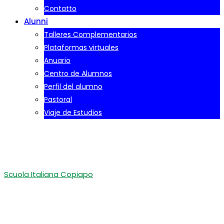
Contatto
Alunni
Talleres Complementarios
Plataformas virtuales
Anuario
Centro de Alumnos
Perfil del alumno
Pastoral
Viaje de Estudios
Alumnos
Scuola Italiana Copiapo
-
Alumnos