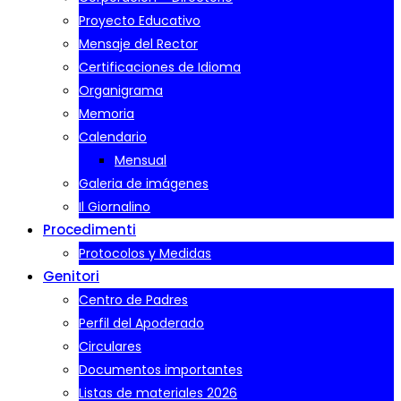
Proyecto Educativo
Mensaje del Rector
Certificaciones de Idioma
Organigrama
Memoria
Calendario
Mensual
Galeria de imágenes
Il Giornalino
Procedimenti
Protocolos y Medidas
Genitori
Centro de Padres
Perfil del Apoderado
Circulares
Documentos importantes
Listas de materiales 2026