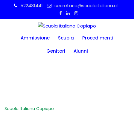
Skip
522431441
secretaria@scuolaitaliana.cl
to
content
Ammissione
Scuola
Procedimenti
Genitori
Alunni
Pintura
Scuola Italiana Copiapo
-
Pintura