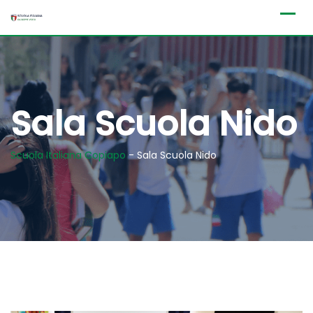
Skip
to
content
Sala Scuola Nido
Scuola Italiana Copiapo
-
Sala Scuola Nido