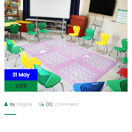
31 May
2019
By
tdigital
(0)
Comment