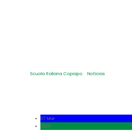
Ceremonia de ini
Scuola Italiana Copiapo
-
Noticias
-
Ceremonia
07 Mar
2024