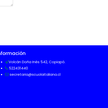
nformación
Volcán Doña Inés 542, Copiapó.
522431440
secretaria@scuolaitaliana.cl