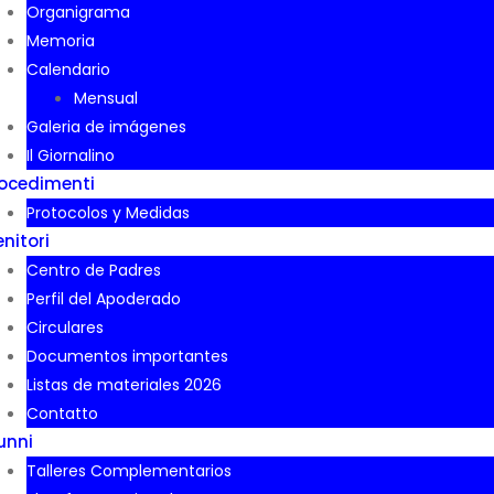
Organigrama
Memoria
Calendario
Mensual
Galeria de imágenes
Il Giornalino
ocedimenti
Protocolos y Medidas
nitori
Centro de Padres
Perfil del Apoderado
Circulares
Documentos importantes
Listas de materiales 2026
Contatto
unni
Talleres Complementarios