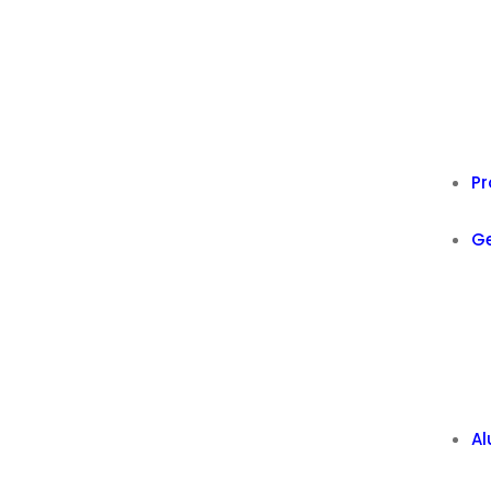
Pr
Ge
Al