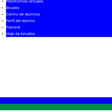
Plataformas virtuales
Anuario
Centro de Alumnos
Perfil del alumno
Pastoral
Viaje de Estudios
cio del Año Lectivo 20
 de inicio del Año Lectivo 2024