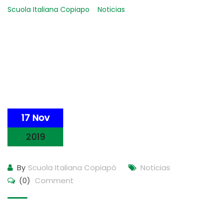
Scuola Italiana Copiapo
-
Noticias
-
Comunicado n°9 – 17
noviembre 2019
17 Nov
2019
By
Scuola Italiana Copiapó
Noticias
(0)
Comment