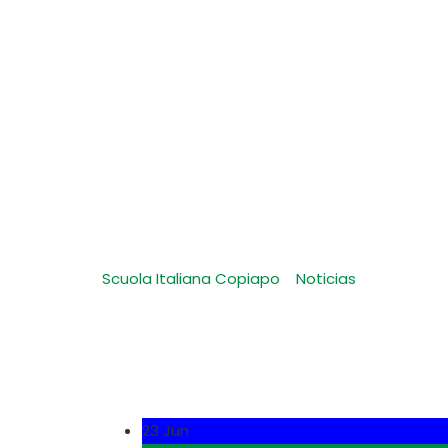
Estudiantes de O
Arturo Prat
Scuola Italiana Copiapo
-
Noticias
-
Estudiant
23 Jun