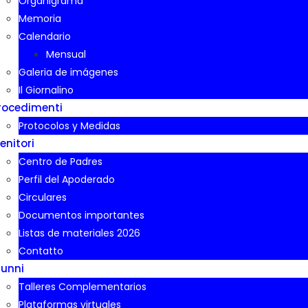
Organigrama
Memoria
Calendario
Mensual
Galeria de imágenes
Il Giornalino
rocedimenti
Protocolos y Medidas
enitori
Centro de Padres
Perfil del Apoderado
Circulares
Documentos importantes
Listas de materiales 2026
Contatto
lunni
Talleres Complementarios
Plataformas virtuales