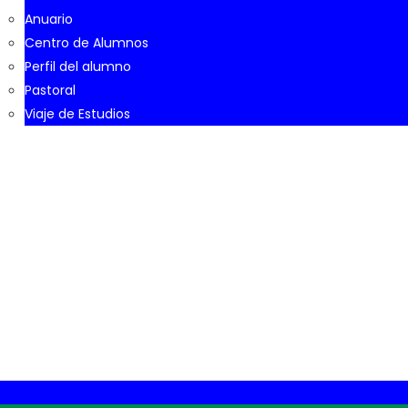
Anuario
Centro de Alumnos
Perfil del alumno
Pastoral
Viaje de Estudios
ctavo Básico participa
es de Octavo Básico participan en charla sobre Arturo Prat