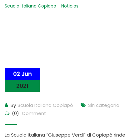
Scuola Italiana Copiapo
-
Noticias
-
Homenaje a la
República Italiana
02 Jun
2021
By
Scuola Italiana Copiapó
Sin categoría
(0)
Comment
La Scuola Italiana “Giuseppe Verdi” di Copiapó rinde