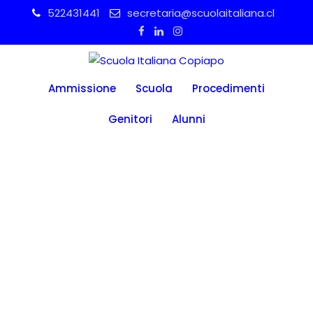
Skip
522431441
secretaria@scuolaitaliana.cl
to
content
Ammissione
Scuola
Procedimenti
Genitori
Alunni
Homenaje a la
República
Italiana