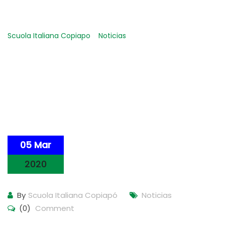
INFANZIA
Scuola Italiana Copiapo
-
Noticias
-
INFORMACIÓN
ESPECÍFICA SCUOLA DELL’ INFANZIA
05 Mar
2020
By
Scuola Italiana Copiapó
Noticias
(0)
Comment