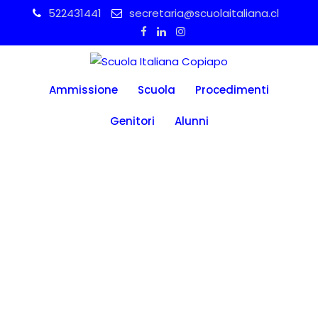
Skip
522431441
secretaria@scuolaitaliana.cl
to
content
Ammissione
Scuola
Procedimenti
Genitori
Alunni
INFORMACIÓN
ESPECÍFICA
SCUOLA DELL’