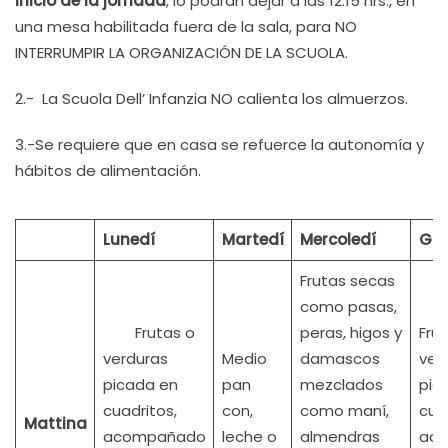
inicio de la jornada
, lo podrán dejar a las 12:15 hrs., en
una mesa habilitada fuera de la sala, para NO
INTERRUMPIR LA ORGANIZACIÓN DE LA SCUOLA.
2.- La Scuola Dell’ Infanzia NO calienta los almuerzos.
3.-Se requiere que en casa se refuerce la autonomía y
hábitos de alimentación.
Lunedí
Martedí
Mercoledí
Gio
Frutas secas
como pasas,
Frutas o
peras, higos y
Fru
verduras
Medio
damascos
ver
picada en
pan
mezclados
pic
cuadritos,
con,
como maní,
cua
Mattina
acompañado
leche o
almendras
ac