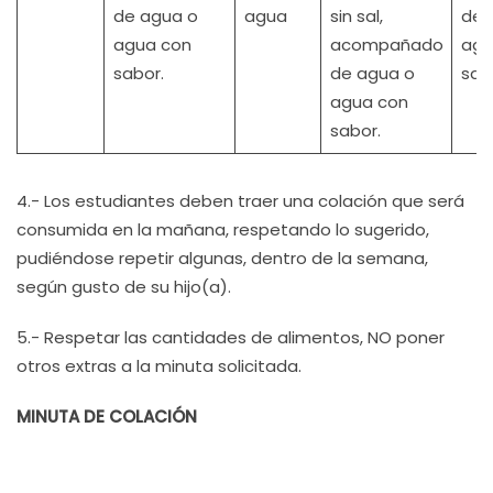
de agua o
agua
sin sal,
de 
agua con
acompañado
agu
sabor.
de agua o
sab
agua con
sabor.
4.- Los estudiantes deben traer una colación que será
consumida en la mañana, respetando lo sugerido,
pudiéndose repetir algunas, dentro de la semana,
según gusto de su hijo(a).
5.- Respetar las cantidades de alimentos, NO poner
otros extras a la minuta solicitada.
MINUTA DE COLACIÓN