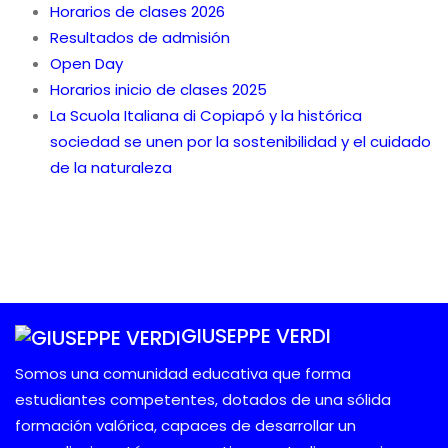
Horarios de clases 2026
Resultados de admisión
Open Day
Horarios inicio de clases 2025
La Scuola Italiana di Copiapó y la histórica
sociedad se unen por la sostenibilidad y el cuidado
de la naturaleza
GIUSEPPE VERDI
Somos una comunidad educativa que forma
estudiantes competentes, dotados de una sólida
formación valórica, capaces de desarrollar un