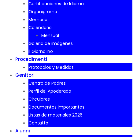
Certificaciones de Idioma
Organigrama
Memoria
Calendario
Mensual
Galeria de imágenes
Il Giornalino
Procedimenti
Protocolos y Medidas
Genitori
Centro de Padres
Perfil del Apoderado
Circulares
Documentos importantes
Listas de materiales 2026
Contatto
Alunni