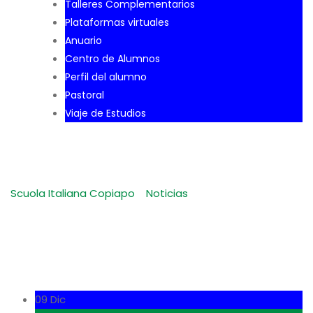
Talleres Complementarios
Plataformas virtuales
Anuario
Centro de Alumnos
Perfil del alumno
Pastoral
Viaje de Estudios
Noticia ACHS
Scuola Italiana Copiapo
-
Noticias
-
Noticia ACHS
09 Dic