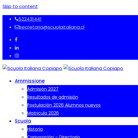
Skip to content
522431441
secretaria@scuolaitaliana.cl
Ammissione
Admisión 2027
Resultados de admisión
Postulación 2026 Alumnos nuevos
Matricula 2026
Scuola
Historia
Corporación – Directorio