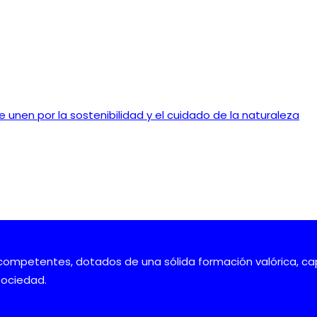
se unen por la sostenibilidad y el cuidado de la naturaleza
mpetentes, dotados de una sólida formación valórica, cap
sociedad.