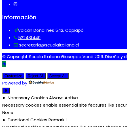
Información
Volcán Doña Inés 542, Copiapó.
522431440
secretaria@scuolaitaliana.cl
© Copyright Scuola Italiana Giuseppe Verdi 2019. Diseño y d
Customize
Reject All
Accept All
Powered by
✖
►
Necessary Cookies
Always Active
Necessary cookies enable essential site features like sec
None
►
Functional Cookies
Remark