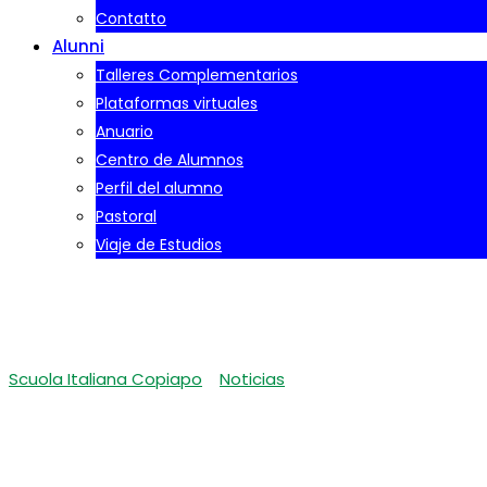
Contatto
Alunni
Talleres Complementarios
Plataformas virtuales
Anuario
Centro de Alumnos
Perfil del alumno
Pastoral
Viaje de Estudios
RECONOCIMIENTO POR 
Scuola Italiana Copiapo
-
Noticias
-
RECONOCIMIENTO POR EL