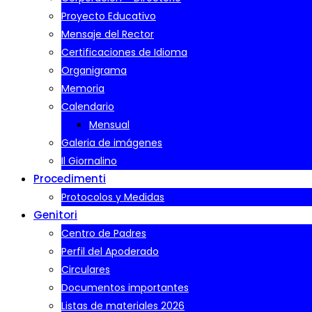
Proyecto Educativo
Mensaje del Rector
Certificaciones de Idioma
Organigrama
Memoria
Calendario
Mensual
Galeria de imágenes
Il Giornalino
Procedimenti
Protocolos y Medidas
Genitori
Centro de Padres
Perfil del Apoderado
Circulares
Documentos importantes
Listas de materiales 2026