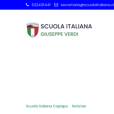
Skip
522431441
secretaria@scuolaitaliana.c
to
content
SCUOLA ITALIA
CERTIFICACIÓ
Scuola Italiana Copiapo
-
Noticias
-
SCUOLA ITALI