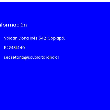
nformación
Volcán Doña Inés 542, Copiapó.
522431440
secretaria@scuolaitaliana.cl