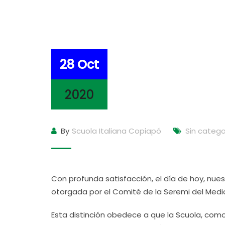
28 Oct
2020
By
Scuola Italiana Copiapó
Sin catego
Con profunda satisfacción, el día de hoy, nue
otorgada por el Comité de la Seremi del Med
Esta distinción obedece a que la Scuola, com