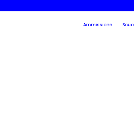
l
Ammissione
Scuo
NA DI COPIAPÓ RE
N AMBIENTAL
ANA DI COPIAPÓ RECIBE CERTIFICACIÓN AMBIENTAL