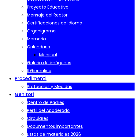
Proyecto Educativo
Mensaje del Rector
Certificaciones de Idioma
Organigrama
Memoria
Calendario
Mensual
Galeria de imágenes
Il Giornalino
Procedimenti
Protocolos y Medidas
Genitori
Centro de Padres
Perfil del Apoderado
Circulares
Documentos importantes
Listas de materiales 2026