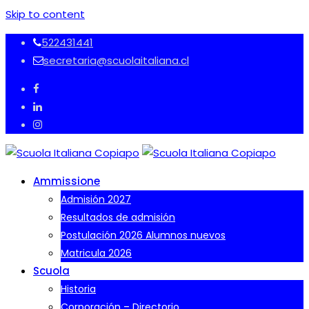
Skip to content
522431441
secretaria@scuolaitaliana.cl
Ammissione
Admisión 2027
Resultados de admisión
Postulación 2026 Alumnos nuevos
Matricula 2026
Scuola
Historia
Corporación – Directorio